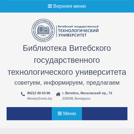
Перейти
Верхнее меню
к
содержимому
Библиотека Витебского
государственного
технологического университета
советуем, информируем, предлагаем
80212 49-53-86
г. Витебск, Московский пр., 72
library@vstu.by
210038, Беларусь
Меню