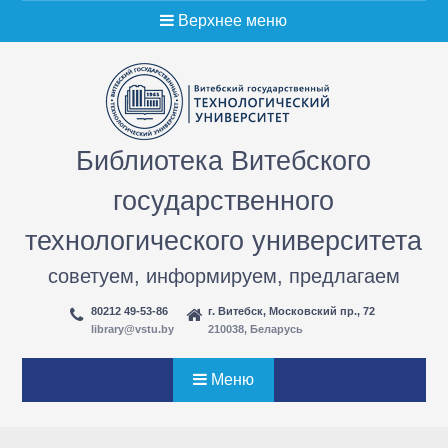
Перейти
Верхнее меню
к
содержимому
Библиотека Витебского
государственного
технологического университета
советуем, информируем, предлагаем
80212 49-53-86
г. Витебск, Московский пр., 72
library@vstu.by
210038, Беларусь
Меню