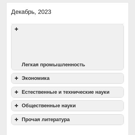
Декабрь, 2023
29.12.2023
admin
Без рубрики
Легкая промышленность
1.
Экономика
67/68 М 34
Материалы и технологии =
Materials and Technologies : научный журнал.
Естественные и технические науки
1.
ББК 65.291.21Б 48
Бережливое
№ 2 (10) / УО «ВГТУ» ; гл. ред. А. А. Кузнецов.
производство : учебное пособие по
– Витебск, 2022. – 95 с.
2аб;1тчз
Общественные науки
1.
621 Б 44
Беляков, Н. В. Основы
направлениям подготовки 38.03.00
автоматизированного проектного
«Материалы и технологии» — научный
«Экономика и управление» и 27.00.00
Прочая литература
1.
ББК 86.372
А 18
Августин Аврелий.
базирования в субтрактивном и аддитивном
рецензируемый журнал Витебского
«Управление в технических системах» для
Исповедь блаженного Августина, епископа
машиностроительных производствах :
1.
И(Англ) Б 46
Бендецкая, М. Е.
государственного технологического
бакалавров и магистров / А. Л. Бородулин [и