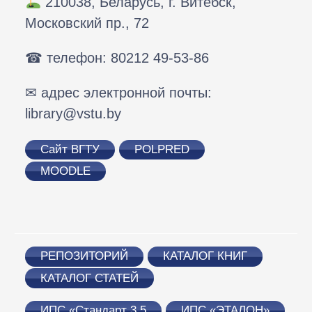
210038, Беларусь, г. Витебск,
предназначено для инженерно-технических
специальности «Современные
товаров, но и услуг. В настоящее время
поиске. Блаженную Монику почитают как
Московский пр., 72
и научных работников
иностранные языки» в рамках изучения
наблюдается значительный рост интереса
покровительницу матерей. Ее
машиностроительных предприятий,
темы «Неличные формы глаголов».
к бережливому производству. В издании
непрестанная молитва за сына, блаженного
☎ телефон: 80212 49-53-86
специалистов в области создания САПР,
Пособие состоит из разделов
описана главная особенность методологии
Августина, спасла его от духовной гибели.
САМ-систем, программ для ЗО-печати,
описательного характера, приложений и
бережливого производства, которая
✉ адрес электронной почты:
Со временем он стал одним из величайших
аспирантов, магистрантов и студентов
таблиц. Предназначено для студентов
заключается в одновременном следовании
library@vstu.by
отцов Церкви и с благодарностью писал,
машиностроительных специальностей.
языковых вузов и факультетов, изучающих
двум направлениям развития — процессам
что своим обращением в христианство он
Может использоваться также в системе
английский язык на продвинутом уровне,
внутри предприятия (компании) и людям,
Сайт ВГТУ
POLPRED
обязан молитвам матери.
повышения квалификации и переподготовки
может быть использовано широким кругом
занятым на нем производительным трудом.
MOODLE
кадров машиностроительного профиля.
Содержание
лиц, изучающих язык самостоятельно.
Уделено значительное внимание таким
понятиям, как Система 5S, менеджмент
Содержание
Содержание
оборудования, бережливая логистика,
непрерывные улучшения, лидерство и
РЕПОЗИТОРИЙ
КАТАЛОГ КНИГ
командообразование. Издание адресовано
КАТАЛОГ СТАТЕЙ
студентам и преподавателям по курсам
«Менеджмент», «Бережливое производство
ИПС «Стандарт 3.5
ИПС «ЭТАЛОН»