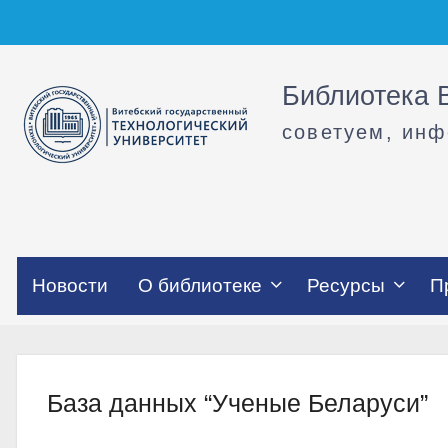
Перейти
к
содержимому
Библиотека В
советуем, ин
Новости
О библиотеке
Ресурсы
П
База данных “Ученые Беларуси”