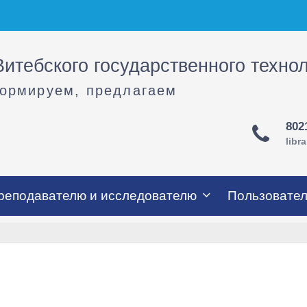
итебского государственного техно
формируем, предлагаем
802
libr
реподавателю и исследователю
Пользовате