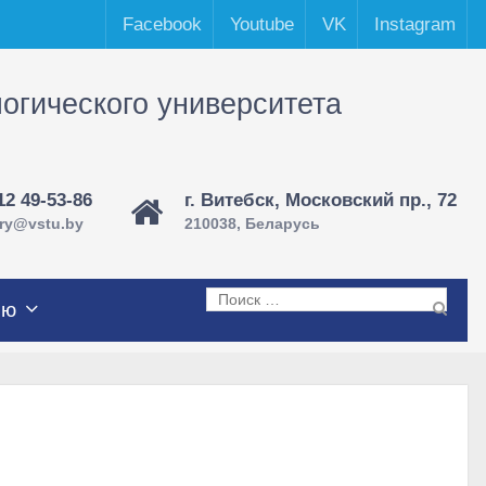
Facebook
Youtube
VK
Instagram
логического университета
12 49-53-86
г. Витебск, Московский пр., 72
ary@vstu.by
210038, Беларусь
Поиск
лю
по: