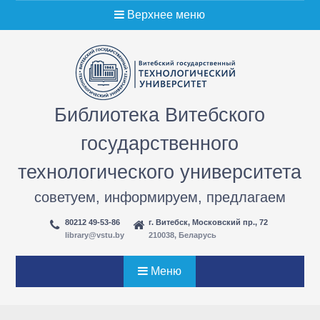
Перейти
Верхнее меню
к
содержимому
Библиотека Витебского
государственного
технологического университета
советуем, информируем, предлагаем
80212 49-53-86
г. Витебск, Московский пр., 72
library@vstu.by
210038, Беларусь
Меню