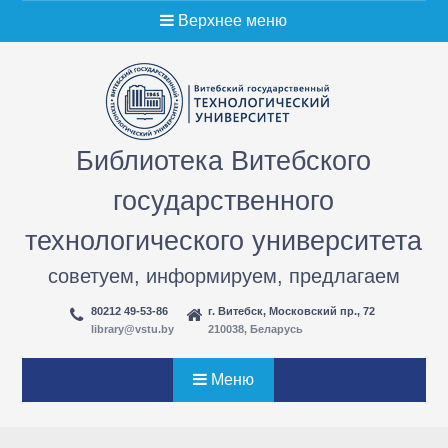
Перейти
Верхнее меню
к
содержимому
Библиотека Витебского
государственного
технологического университета
советуем, информируем, предлагаем
80212 49-53-86
г. Витебск, Московский пр., 72
library@vstu.by
210038, Беларусь
Меню