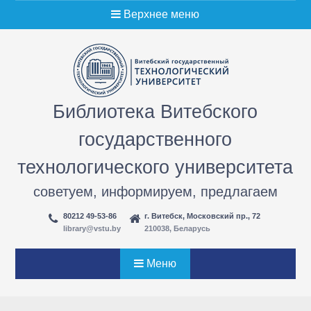
Перейти
Верхнее меню
к
содержимому
Библиотека Витебского
государственного
технологического университета
советуем, информируем, предлагаем
80212 49-53-86
г. Витебск, Московский пр., 72
library@vstu.by
210038, Беларусь
Меню