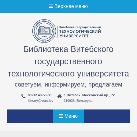
Перейти
Верхнее меню
к
содержимому
Библиотека Витебского
государственного
технологического университета
советуем, информируем, предлагаем
80212 49-53-86
г. Витебск, Московский пр., 72
library@vstu.by
210038, Беларусь
Меню