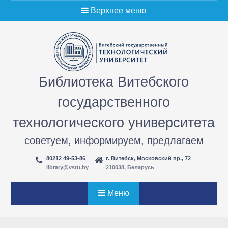
Перейти
Верхнее меню
к
содержимому
Библиотека Витебского
государственного
технологического университета
советуем, информируем, предлагаем
80212 49-53-86
г. Витебск, Московский пр., 72
library@vstu.by
210038, Беларусь
Меню