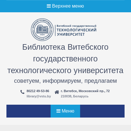
Перейти
Верхнее меню
к
содержимому
Библиотека Витебского
государственного
технологического университета
советуем, информируем, предлагаем
80212 49-53-86
г. Витебск, Московский пр., 72
library@vstu.by
210038, Беларусь
Меню