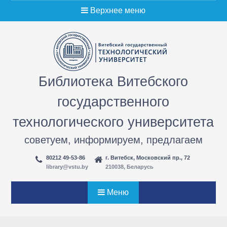
Перейти
Верхнее меню
к
содержимому
Библиотека Витебского
государственного
технологического университета
советуем, информируем, предлагаем
80212 49-53-86
г. Витебск, Московский пр., 72
library@vstu.by
210038, Беларусь
Меню