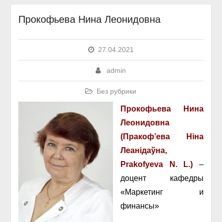
Прокофьева Нина Леонидовна
27.04.2021
admin
Без рубрики
Прокофьева Нина
Леонидовна
(Пракоф’ева Ніна
Леанідаўна,
Prakofyeva N. L.)
–
доцент кафедры
«Маркетинг и
финансы»