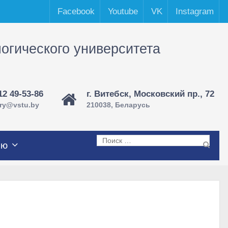
Facebook
Youtube
VK
Instagram
логического университета
12 49-53-86
г. Витебск, Московский пр., 72
ary@vstu.by
210038, Беларусь
Поиск
лю
по: