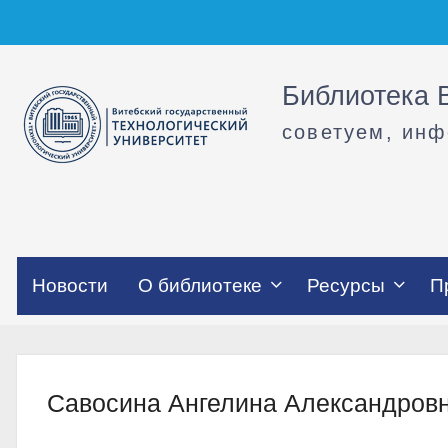
Перейти
к
содержимому
Библиотека В
советуем, ин
Новости
О библиотеке
Ресурсы
П
Савосина Ангелина Александров