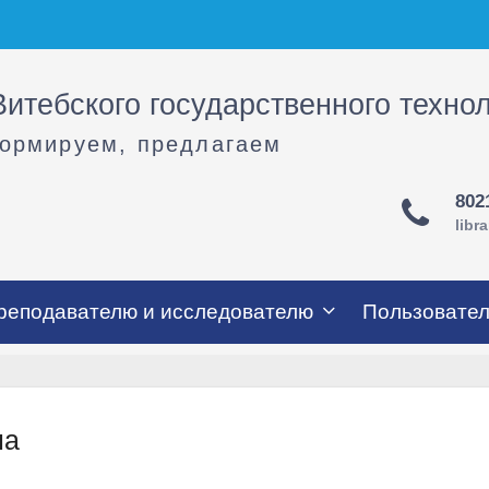
итебского государственного техно
формируем, предлагаем
802
libr
реподавателю и исследователю
Пользовате
на