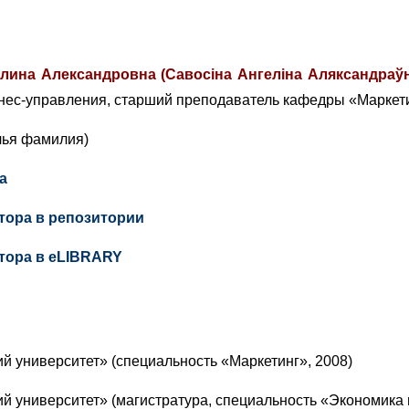
лина Александровна (Савосiна Ангелiна Аляксандраўна
знес-управления, старший преподаватель кафедры «Маркет
чья фамилия)
а
тора в репозитории
тора в eLIBRARY
й университет» (специальность «Маркетинг», 2008)
й университет» (магистратура, специальность «Экономика