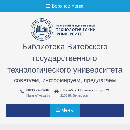
Перейти
Верхнее меню
к
содержимому
Библиотека Витебского
государственного
технологического университета
советуем, информируем, предлагаем
80212 49-53-86
г. Витебск, Московский пр., 72
library@vstu.by
210038, Беларусь
Меню