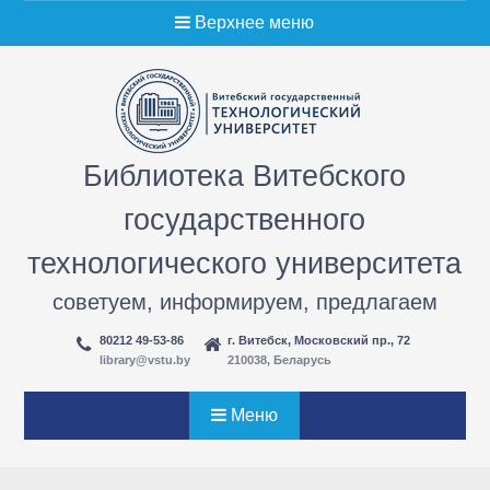
Перейти
Верхнее меню
к
содержимому
Библиотека Витебского
государственного
технологического университета
советуем, информируем, предлагаем
80212 49-53-86
г. Витебск, Московский пр., 72
library@vstu.by
210038, Беларусь
Меню