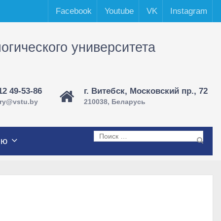
Facebook
Youtube
VK
Instagram
логического университета
12 49-53-86
г. Витебск, Московский пр., 72
ary@vstu.by
210038, Беларусь
Поиск
лю
по: