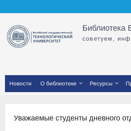
Перейти
к
содержимому
Библиотека В
советуем, ин
Новости
О библиотеке
Ресурсы
П
Уважаемые студенты дневного от