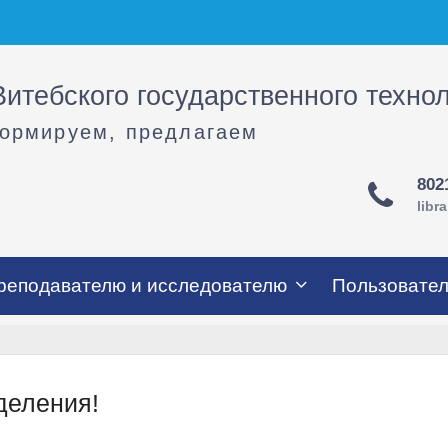
итебского государственного техно
формируем, предлагаем
802
libr
реподавателю и исследователю
Пользовате
деления!