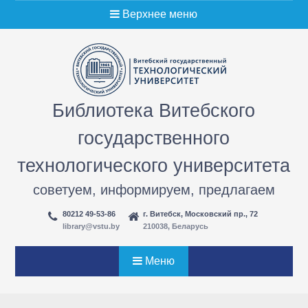
Перейти
Верхнее меню
к
содержимому
Библиотека Витебского
государственного
технологического университета
советуем, информируем, предлагаем
80212 49-53-86
г. Витебск, Московский пр., 72
library@vstu.by
210038, Беларусь
Меню